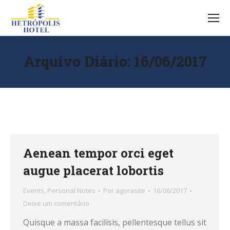
Arquivo Diário:
16/06/2017
Aenean tempor orci eget
augue placerat lobortis
Events
,
Personal Notes
Por
agorasite
16/06/2017
Deixe um comentário
Quisque a massa facilisis, pellentesque tellus sit