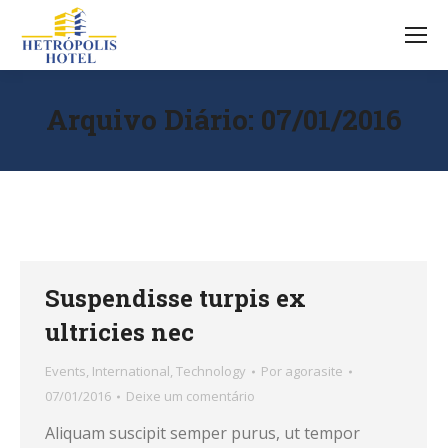
Arquivo Diário:
07/01/2016
Suspendisse turpis ex
ultricies nec
Events
,
International
,
Technology
Por
agorasite
07/01/2016
Deixe um comentário
Aliquam suscipit semper purus, ut tempor