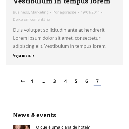
Vestibulum in tempus lorem
Business
,
Marketing
Por
agorasite
19/01/2014
Deixe um comentário
Duis volutpat sollicitudin ante ac hendrerit.
Lorem ipsum dolor sit amet, consectetur
adipiscing elit. Vestibulum in tempus lorem.
Veja mais
1
…
3
4
5
6
7
News & events
O que é uma diária de hotel?