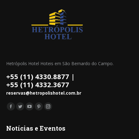
Hetrópolis Hotel Hoteis em São Bernardo do Campo.
+55 (11) 4330.8877 |
+55 (11) 4332.3677
reservas@hetropolishotel.com.br
Encontre-nos em:
Facebook
Twitter
YouTube
Pinterest
Instagram
page
page
page
page
page
opens
opens
opens
opens
opens
Notícias e Eventos
in
in
in
in
in