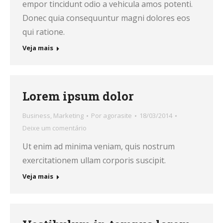
empor tincidunt odio a vehicula amos potenti.
Donec quia consequuntur magni dolores eos
qui ratione.
Veja mais
Lorem ipsum dolor
Business
,
Marketing
Por
agorasite
18/03/2014
Deixe um comentário
Ut enim ad minima veniam, quis nostrum
exercitationem ullam corporis suscipit.
Veja mais