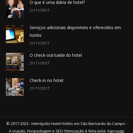
O que é uma diária de hotel?
new
new
new
new
new
21/11/2017
window
window
window
window
window
Serviços adicionais disponíveis e oferecidos em
hotéis
21/11/2017
O check-out/saída do hotel
21/11/2017
Check-in no hotel
21/11/2017
© 2017-2023 - Hetrópolis Hotel Hotéis em São Bernardo do Campo -
A criação, Hospedagem e SEO Otimização é feita pela:
Agorasite